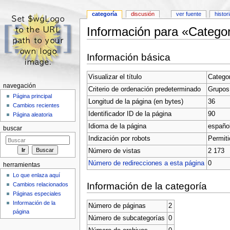
categoría
discusión
ver fuente
histori
Información para «Catego
Saltar a:
navegación
,
buscar
Información básica
Visualizar el título
Catego
navegación
Criterio de ordenación predeterminado
Grupos
Página principal
Longitud de la página (en bytes)
36
Cambios recientes
Identificador ID de la página
90
Página aleatoria
Idioma de la página
español
buscar
Indización por robots
Permiti
Número de vistas
2 173
Número de redirecciones a esta página
0
herramientas
Lo que enlaza aquí
Información de la categoría
Cambios relacionados
Páginas especiales
Información de la
Número de páginas
2
página
Número de subcategorías
0