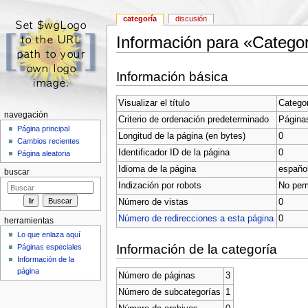
categoría
discusión
Información para «Categor
Saltar a:
navegación
,
buscar
Información básica
Visualizar el título
Categor
navegación
Criterio de ordenación predeterminado
Páginas
Página principal
Longitud de la página (en bytes)
0
Cambios recientes
Identificador ID de la página
0
Página aleatoria
Idioma de la página
español
buscar
Indización por robots
No perm
Número de vistas
0
Número de redirecciones a esta página
0
herramientas
Lo que enlaza aquí
Información de la categoría
Páginas especiales
Información de la
página
Número de páginas
3
Número de subcategorías
1