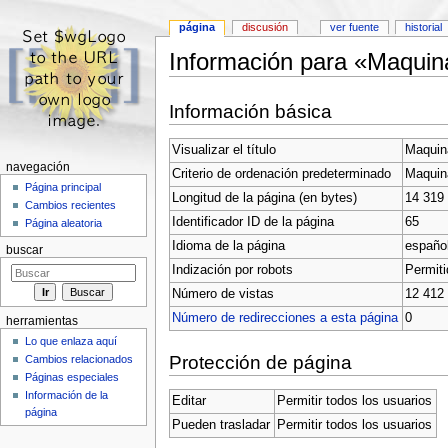
página
discusión
ver fuente
historial
Información para «Maquinas
Saltar a:
navegación
,
buscar
Información básica
Visualizar el título
Maquina
navegación
Criterio de ordenación predeterminado
Maquina
Página principal
Longitud de la página (en bytes)
14 319
Cambios recientes
Identificador ID de la página
65
Página aleatoria
Idioma de la página
español
buscar
Indización por robots
Permiti
Número de vistas
12 412
Número de redirecciones a esta página
0
herramientas
Lo que enlaza aquí
Protección de página
Cambios relacionados
Páginas especiales
Información de la
Editar
Permitir todos los usuarios
página
Pueden trasladar
Permitir todos los usuarios