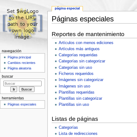
página especial
Páginas especiales
Saltar a:
navegación
,
buscar
Reportes de mantenimiento
Artículos con menos ediciones
Artículos más antiguos
navegación
Categorías requeridas
Página principal
Categorías sin categorizar
Cambios recientes
Categorías sin uso
Página aleatoria
Ficheros requeridos
buscar
Imágenes sin categorizar
Imágenes sin uso
Plantillas requeridas
herramientas
Plantillas sin categorizar
Páginas especiales
Plantillas sin uso
Listas de páginas
Categorías
Lista de redirecciones