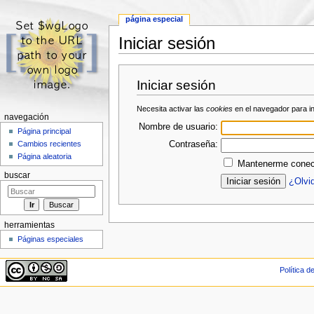
página especial
Iniciar sesión
Saltar a:
navegación
,
buscar
Iniciar sesión
Necesita activar las
cookies
en el navegador para i
navegación
Nombre de usuario:
Página principal
Contraseña:
Cambios recientes
Página aleatoria
Mantenerme conect
buscar
¿Olvi
herramientas
Páginas especiales
Política d