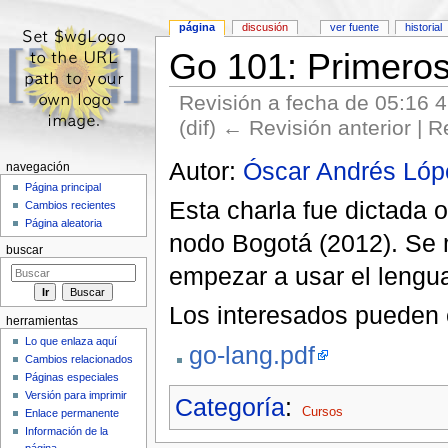
página
discusión
ver fuente
historial
Go 101: Primero
Revisión a fecha de 05:16 4
(dif) ← Revisión anterior | R
Saltar a:
navegación
,
buscar
Autor:
Óscar Andrés Lóp
navegación
Página principal
Esta charla fue dictada 
Cambios recientes
Página aleatoria
nodo Bogotá (2012). Se 
buscar
empezar a usar el lengu
Los interesados pueden e
herramientas
Lo que enlaza aquí
go-lang.pdf
Cambios relacionados
Páginas especiales
Versión para imprimir
Categoría
:
Cursos
Enlace permanente
Información de la