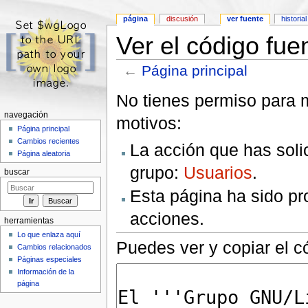
página
discusión
ver fuente
historial
Ver el código fue
←
Página principal
Saltar a:
navegación
,
buscar
No tienes permiso para m
navegación
motivos:
Página principal
Cambios recientes
La acción que has solic
Página aleatoria
grupo:
Usuarios
.
buscar
Esta página ha sido pro
acciones.
herramientas
Lo que enlaza aquí
Puedes ver y copiar el c
Cambios relacionados
Páginas especiales
Información de la
página