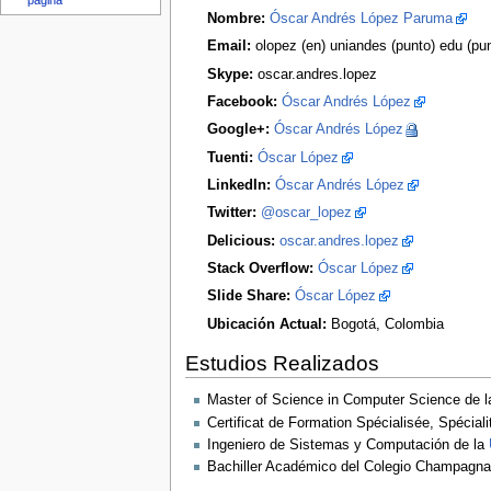
página
Nombre:
Óscar Andrés López Paruma
Email:
olopez (en) uniandes (punto) edu (pu
Skype:
oscar.andres.lopez
Facebook:
Óscar Andrés López
Google+:
Óscar Andrés López
Tuenti:
Óscar López
LinkedIn:
Óscar Andrés López
Twitter:
@oscar_lopez
Delicious:
oscar.andres.lopez
Stack Overflow:
Óscar López
Slide Share:
Óscar López
Ubicación Actual:
Bogotá, Colombia
Estudios Realizados
Master of Science in Computer Science de 
Certificat de Formation Spécialisée, Spécial
Ingeniero de Sistemas y Computación de la
Bachiller Académico del Colegio Champagna