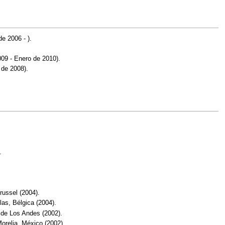
e 2006 - ).
009 - Enero de 2010).
de 2008).
.
russel (2004).
as, Bélgica (2004).
 de Los Andes (2002).
orelia, México (2002).