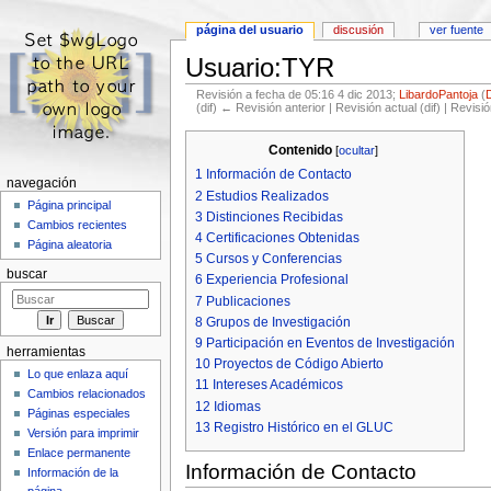
página del usuario
discusión
ver fuente
Usuario:TYR
Revisión a fecha de 05:16 4 dic 2013;
LibardoPantoja
(
(dif) ← Revisión anterior | Revisión actual (dif) | Revisi
Saltar a:
navegación
,
buscar
Contenido
[
ocultar
]
1
Información de Contacto
navegación
2
Estudios Realizados
Página principal
3
Distinciones Recibidas
Cambios recientes
4
Certificaciones Obtenidas
Página aleatoria
5
Cursos y Conferencias
buscar
6
Experiencia Profesional
7
Publicaciones
8
Grupos de Investigación
9
Participación en Eventos de Investigación
herramientas
10
Proyectos de Código Abierto
Lo que enlaza aquí
11
Intereses Académicos
Cambios relacionados
12
Idiomas
Páginas especiales
13
Registro Histórico en el GLUC
Versión para imprimir
Enlace permanente
Información de Contacto
Información de la