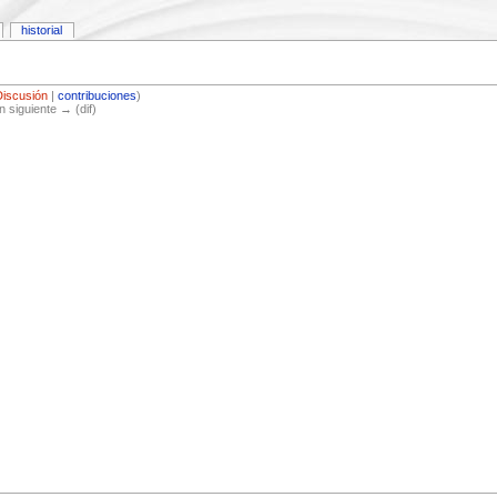
historial
Discusión
|
contribuciones
)
ón siguiente → (dif)