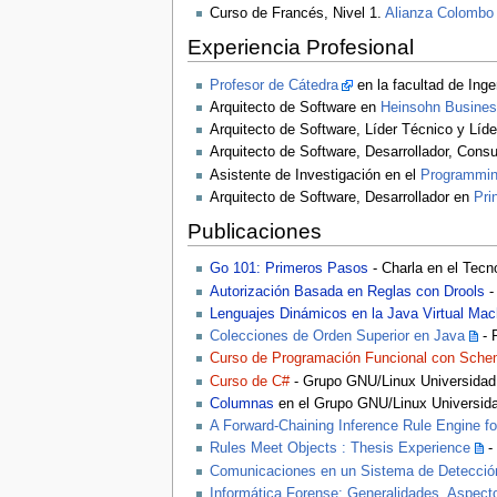
Curso de Francés, Nivel 1.
Alianza Colombo
Experiencia Profesional
Profesor de Cátedra
en la facultad de Ing
Arquitecto de Software en
Heinsohn Busines
Arquitecto de Software, Líder Técnico y Líd
Arquitecto de Software, Desarrollador, Consul
Asistente de Investigación en el
Programmin
Arquitecto de Software, Desarrollador en
Pri
Publicaciones
Go 101: Primeros Pasos
- Charla en el Tecn
Autorización Basada en Reglas con Drools
-
Lenguajes Dinámicos en la Java Virtual Mac
Colecciones de Orden Superior en Java
- 
Curso de Programación Funcional con Sch
Curso de C#
- Grupo GNU/Linux Universidad 
Columnas
en el Grupo GNU/Linux Universida
A Forward-Chaining Inference Rule Engine f
Rules Meet Objects : Thesis Experience
-
Comunicaciones en un Sistema de Detección
Informática Forense: Generalidades, Aspect