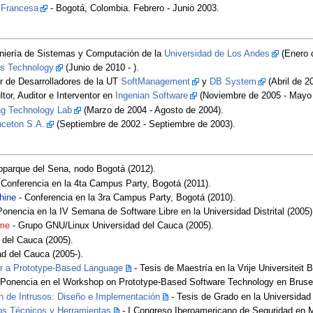
 Francesa
- Bogotá, Colombia. Febrero - Junio 2003.
eniería de Sistemas y Computación de la
Universidad de Los Andes
(Enero d
s Technology
(Junio de 2010 - ).
er de Desarrolladores de la UT
SoftManagement
y
DB System
(Abril de 2
tor, Auditor e Interventor en
Ingenian Software
(Noviembre de 2005 - Mayo 
g Technology Lab
(Marzo de 2004 - Agosto de 2004).
nceton S.A.
(Septiembre de 2002 - Septiembre de 2003).
oparque del Sena, nodo Bogotá (2012).
 Conferencia en la 4ta Campus Party, Bogotá (2011).
hine
- Conferencia en la 3ra Campus Party, Bogotá (2010).
Ponencia en la IV Semana de Software Libre en la Universidad Distrital (2005)
eme
- Grupo GNU/Linux Universidad del Cauca (2005).
del Cauca (2005).
d del Cauca (2005-).
or a Prototype-Based Language
- Tesis de Maestría en la Vrije Universiteit B
 Ponencia en el Workshop on Prototype-Based Software Technology en Brusel
 de Intrusos: Diseño e Implementación
- Tesis de Grado en la Universidad
os Técnicos y Herramientas
- I Congreso Iberoamericano de Seguridad en M