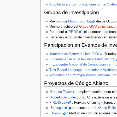
Arquitectura y Comunicaciones en un Sistem
Grupos de Investigación
Miembro de
Mono Colombia
desde Octubr
Miembro activo del
Grupo GNU/Linux Univer
Pertenecí al
PROG
, el laboratorio de tec
Pertenecí al grupo de investigación en sist
Participación en Eventos de Inv
Jornadas de Software Libre 2006
(Jurado) 
IV Semana Linux de la Universidad Distrital
II Encuentro Nacional de Computación e Inf
Trait-Based Language International Worksho
Workshop on Prototype-Based Software Tec
Proyectos de Código Abierto
Numeric Tower
: Implementación meta-circ
HigherOrderCollections
: Una extensión a las
FIRE4SELF
: Forward-Chaining Inference
Un
plug-in
para conectar
Irish
con
Eclip
IDS-com
: Módulo de comunicaciones para 