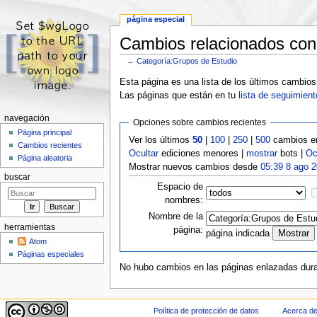
página especial
Cambios relacionados con
←
Categoría:Grupos de Estudio
Saltar a:
navegación
,
buscar
Esta página es una lista de los últimos cambios
Las páginas que están en tu
lista de seguimient
navegación
Opciones sobre cambios recientes
Página principal
Ver los últimos
50
|
100
|
250
|
500
cambios en
Cambios recientes
Ocultar
ediciones menores |
mostrar
bots |
Oc
Página aleatoria
Mostrar nuevos cambios desde
05:39 8 ago 
buscar
Espacio de
nombres:
Nombre de la
herramientas
página:
página indicada
Atom
Páginas especiales
No hubo cambios en las páginas enlazadas duran
Política de protección de datos
Acerca de